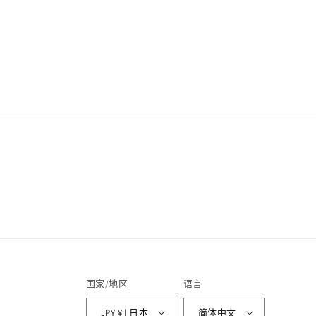
规
价
格
国家/地区
语言
JPY ¥ | 日本
简体中文