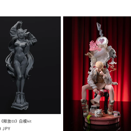
an《释放03》白模kit
0 JPY