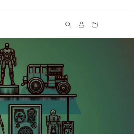
购
登
物
录
车