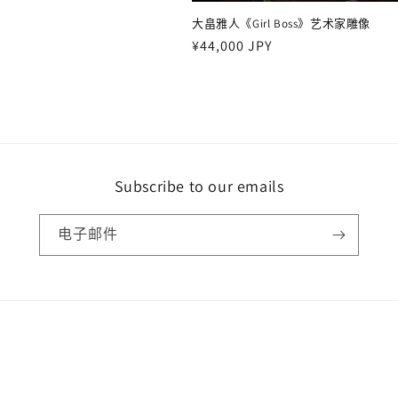
大畠雅人《Girl Boss》艺术家雕像
常
¥44,000 JPY
规
价
格
Subscribe to our emails
电子邮件