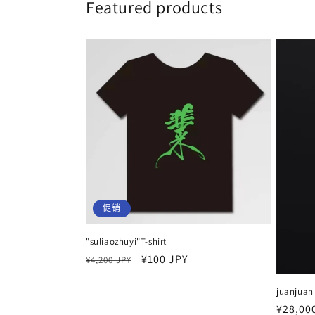
Featured products
促销
"suliaozhuyi"T-shirt
常
促
¥100 JPY
¥4,200 JPY
规
销
juanju
价
价
常
¥28,00
格